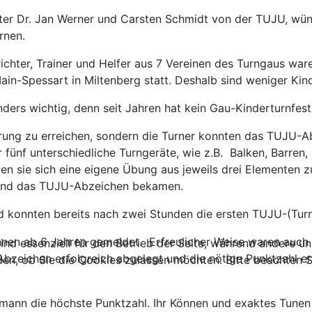
r Dr. Jan Werner und Carsten Schmidt von der TUJU, wünsc
rnen.
richter, Trainer und Helfer aus 7 Vereinen des Turngaus 
n-Spessart in Miltenberg statt. Deshalb sind weniger Kin
ers wichtig, denn seit Jahren hat kein Gau-Kinderturnfest
ierung zu erreichen, sondern die Turner konnten das TUJU
ür fünf unterschiedliche Turngeräte, wie z.B. Balken, Barre
ten sie sich eine eigene Übung aus jeweils drei Elementen
eßend das TUJU-Abzeichen bekamen.
d konnten bereits nach zwei Stunden die ersten TUJU-(Tur
nen ab 6 Jahren gemeldet. Erfreulicher Weise waren auch e
ind essenziell für den Betrieb der Seite, während andere u
bzeichen erfolgreich abgelegt und die nötige Punktzahl erre
den, ob Sie die Cookies zulassen möchten. Bitte beachten S
mann die höchste Punktzahl. Ihr Können und exaktes Tunen