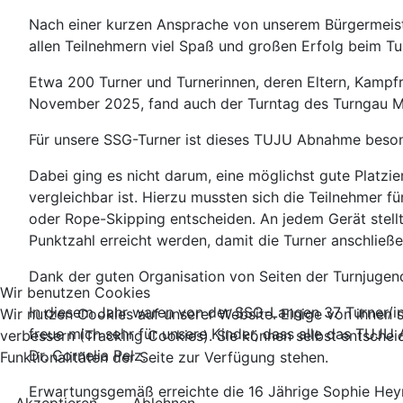
Nach einer kurzen Ansprache von unserem Bürgermeiste
allen Teilnehmern viel Spaß und großen Erfolg beim Tu
Etwa 200 Turner und Turnerinnen, deren Eltern, Kampf
November 2025, fand auch der Turntag des Turngau Mai
Für unsere SSG-Turner ist dieses TUJU Abnahme besond
Dabei ging es nicht darum, eine möglichst gute Platz
vergleichbar ist. Hierzu mussten sich die Teilnehmer f
oder Rope-Skipping entscheiden. An jedem Gerät stell
Punktzahl erreicht werden, damit die Turner anschli
Dank der guten Organisation von Seiten der Turnjugen
Wir benutzen Cookies
In diesem Jahr waren von der SSG-Langen 37 Turner/in
Wir nutzen Cookies auf unserer Website. Einige von ihnen s
freue mich sehr für unsere Kinder, dass alle das TUJU A
verbessern (Tracking Cookies). Sie können selbst entschei
Dr. Cornelia Pelz.
Funktionalitäten der Seite zur Verfügung stehen.
Erwartungsgemäß erreichte die 16 Jährige Sophie Hey
Akzeptieren
Ablehnen