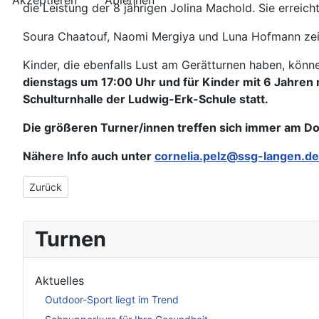
die Leistung der 8 jährigen Jolina Machold. Sie erreic
Soura Chaatouf, Naomi Mergiya und Luna Hofmann zeig
Kinder, die ebenfalls Lust am Gerätturnen haben, kö
dienstags um 17:00 Uhr und für Kinder mit 6 Jahren
Schulturnhalle der Ludwig-Erk-Schule statt.
Die größeren Turner/innen treffen sich immer am Do
Nähere Info auch unter
cornelia.pelz@ssg-langen.de
Vorheriger Beitrag: Die Turnabteilung der SSG Langen hat gew
Zurück
Turnen
Aktuelles
Outdoor-Sport liegt im Trend