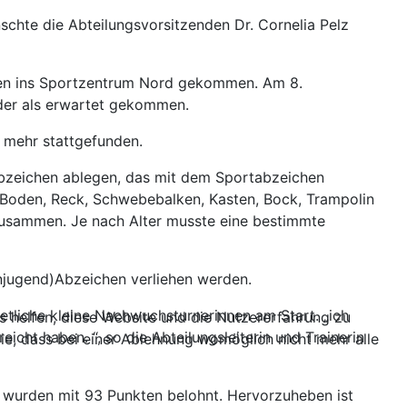
hte die Abteilungsvorsitzenden Dr. Cornelia Pelz
waren ins Sportzentrum Nord gekommen. Am 8.
der als erwartet gekommen.
 mehr stattgefunden.
-Abzeichen ablegen, das mit dem Sportabzeichen
n, Boden, Reck, Schwebebalken, Kasten, Bock, Trampolin
 zusammen. Je nach Alter musste eine bestimmte
njugend)Abzeichen verliehen werden.
tliche kleine Nachwuchsturnerinnen am Start. „ich
ns helfen, diese Website und die Nutzererfahrung zu
icht haben. “, so die Abteilungsleiterin und Trainerin
ie, dass bei einer Ablehnung womöglich nicht mehr alle
 wurden mit 93 Punkten belohnt. Hervorzuheben ist