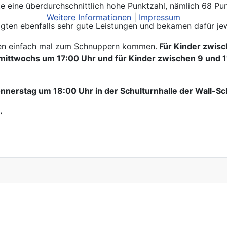
hte eine überdurchschnittlich hohe Punktzahl, nämlich 68 Pu
Weitere Informationen
|
Impressum
ten ebenfalls sehr gute Leistungen und bekamen dafür jew
nnen einfach mal zum Schnuppern kommen.
Für Kinder zwisc
 mittwochs um 17:00 Uhr und für Kinder zwischen 9 und 1
nnerstag um 18:00 Uhr in der Schulturnhalle der Wall-Sc
.
ählt