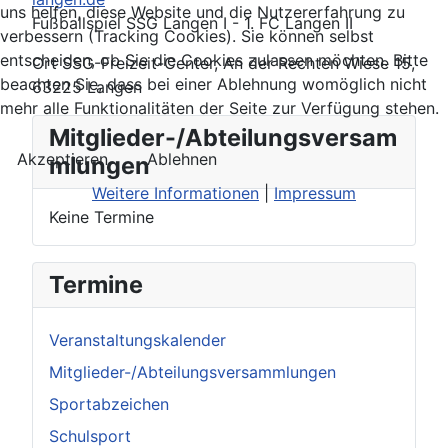
uns helfen, diese Website und die Nutzererfahrung zu
Fußballspiel SSG Langen I - 1. FC Langen II
verbessern (Tracking Cookies). Sie können selbst
entscheiden, ob Sie die Cookies zulassen möchten. Bitte
Ort
SSG-Freizeit-Center, An der Rechten Wiese 15,
beachten Sie, dass bei einer Ablehnung womöglich nicht
63225 Langen
mehr alle Funktionalitäten der Seite zur Verfügung stehen.
Mitglieder-/Abteilungsversam
Akzeptieren
Ablehnen
mlungen
Weitere Informationen
|
Impressum
Keine Termine
Termine
Veranstaltungskalender
Mitglieder-/Abteilungsversammlungen
Sportabzeichen
Schulsport