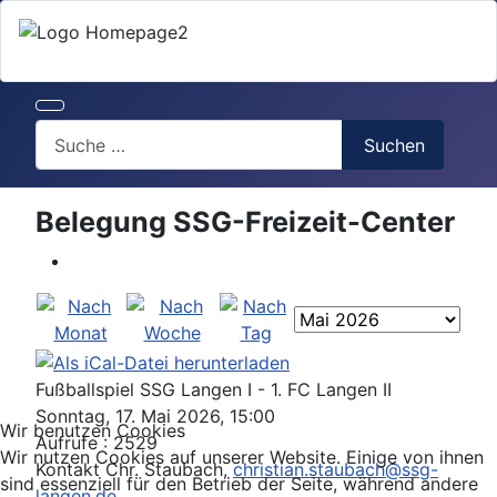
Search
Suchen
Belegung SSG-Freizeit-Center
Fußballspiel SSG Langen I - 1. FC Langen II
Sonntag, 17. Mai 2026, 15:00
Wir benutzen Cookies
Aufrufe
: 2529
Wir nutzen Cookies auf unserer Website. Einige von ihnen
Kontakt
Chr. Staubach,
christian.staubach@ssg-
sind essenziell für den Betrieb der Seite, während andere
langen.de