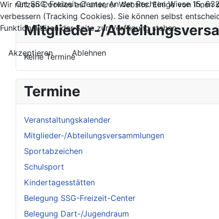
Ort
SSG-Freizeit-Center, An der Rechten Wiese 15, 6
Wir nutzen Cookies auf unserer Website. Einige von ihnen s
verbessern (Tracking Cookies). Sie können selbst entschei
Mitglieder-/Abteilungsver
Funktionalitäten der Seite zur Verfügung stehen.
Akzeptieren
Ablehnen
Keine Termine
Termine
Veranstaltungskalender
Mitglieder-/Abteilungsversammlungen
Sportabzeichen
Schulsport
Kindertagesstätten
Belegung SSG-Freizeit-Center
Belegung Dart-/Jugendraum