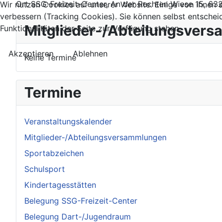
Ort
SSG-Freizeit-Center, An der Rechten Wiese 15, 6
Wir nutzen Cookies auf unserer Website. Einige von ihnen s
verbessern (Tracking Cookies). Sie können selbst entschei
Mitglieder-/Abteilungsver
Funktionalitäten der Seite zur Verfügung stehen.
Akzeptieren
Ablehnen
Keine Termine
Termine
Veranstaltungskalender
Mitglieder-/Abteilungsversammlungen
Sportabzeichen
Schulsport
Kindertagesstätten
Belegung SSG-Freizeit-Center
Belegung Dart-/Jugendraum