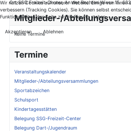
Ort
SSG Freizeit-Center, An der Rechten Wiese 15. 63
Wir nutzen Cookies auf unserer Website. Einige von ihnen s
verbessern (Tracking Cookies). Sie können selbst entschei
Mitglieder-/Abteilungsver
Funktionalitäten der Seite zur Verfügung stehen.
Akzeptieren
Ablehnen
Keine Termine
Termine
Veranstaltungskalender
Mitglieder-/Abteilungsversammlungen
Sportabzeichen
Schulsport
Kindertagesstätten
Belegung SSG-Freizeit-Center
Belegung Dart-/Jugendraum