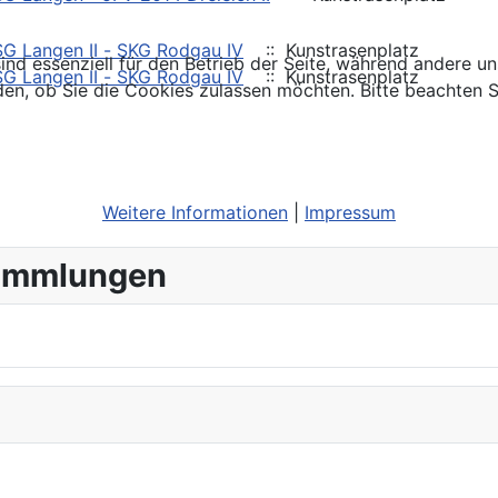
SG Langen II - SKG Rodgau IV
:: Kunstrasenplatz
ind essenziell für den Betrieb der Seite, während andere u
SG Langen II - SKG Rodgau IV
:: Kunstrasenplatz
den, ob Sie die Cookies zulassen möchten. Bitte beachten S
Weitere Informationen
|
Impressum
sammlungen