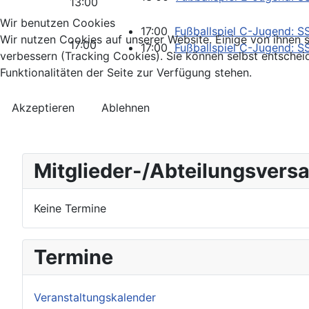
13:00
Wir benutzen Cookies
17:00
Fußballspiel C-Jugend: S
Wir nutzen Cookies auf unserer Website. Einige von ihnen s
17:00
17:00
Fußballspiel C-Jugend: S
verbessern (Tracking Cookies). Sie können selbst entschei
Funktionalitäten der Seite zur Verfügung stehen.
Akzeptieren
Ablehnen
Mitglieder-/Abteilungsver
Keine Termine
Termine
Veranstaltungskalender