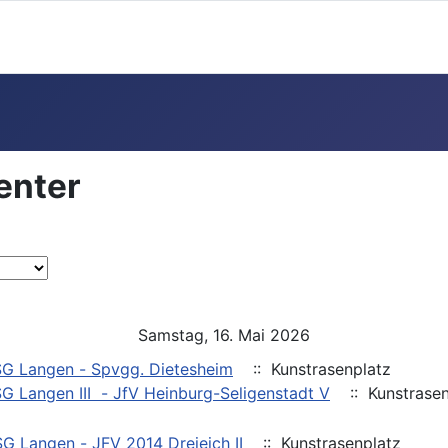
enter
Samstag, 16. Mai 2026
SG Langen - Spvgg. Dietesheim
:: Kunstrasenplatz
SG Langen III - JfV Heinburg-Seligenstadt V
:: Kunstrasen
SG Langen - JFV 2014 Dreieich II
:: Kunstrasenplatz