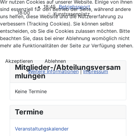
Wir nutzen Cookies auf unserer Website. Einige von ihnen
18:45
Betriebssport
sind essenziell für den Betrieb der Seite, während andere
18:00
:: Kunstrasenplatz
uns helfen, diese Website und die Nutzererfahrung zu
verbessern (Tracking Cookies). Sie können selbst
entscheiden, ob Sie die Cookies zulassen möchten. Bitte
beachten Sie, dass bei einer Ablehnung womöglich nicht
mehr alle Funktionalitäten der Seite zur Verfügung stehen.
Akzeptieren
Ablehnen
Mitglieder-/Abteilungsversam
Weitere Informationen
|
Impressum
mlungen
Keine Termine
Termine
Veranstaltungskalender