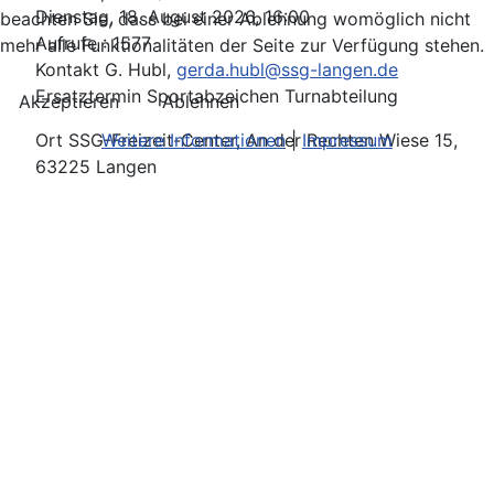
Dienstag, 18. August 2026, 16:00
beachten Sie, dass bei einer Ablehnung womöglich nicht
Aufrufe
: 1577
mehr alle Funktionalitäten der Seite zur Verfügung stehen.
Kontakt
G. Hubl,
gerda.hubl@ssg-langen.de
Ersatztermin Sportabzeichen Turnabteilung
Akzeptieren
Ablehnen
Weitere Informationen
|
Impressum
Ort
SSG-Freizeit-Center, An der Rechten Wiese 15,
63225 Langen