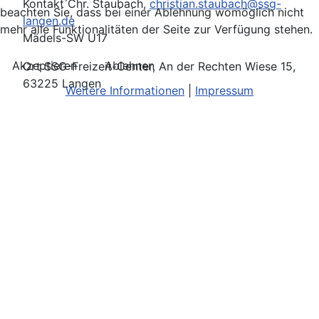
Kontakt
Chr. Staubach,
christian.staubach@ssg-
beachten Sie, dass bei einer Ablehnung womöglich nicht
langen.de
mehr alle Funktionalitäten der Seite zur Verfügung stehen.
Mädels-SW U17
Akzeptieren
Ablehnen
Ort
SSG-Freizeit-Center, An der Rechten Wiese 15,
63225 Langen
Weitere Informationen
|
Impressum