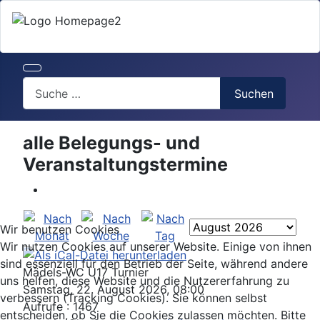
Search
Suchen
alle Belegungs- und
Veranstaltungstermine
Wir benutzen Cookies
Wir nutzen Cookies auf unserer Website. Einige von ihnen
sind essenziell für den Betrieb der Seite, während andere
Mädels-WC U17 Turnier
uns helfen, diese Website und die Nutzererfahrung zu
Samstag, 22. August 2026, 08:00
verbessern (Tracking Cookies). Sie können selbst
Aufrufe
: 1467
entscheiden, ob Sie die Cookies zulassen möchten. Bitte