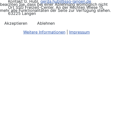
Kontakt
G. Hubl,
gerda.hubl@ssg-langen.de
beachten Sie, dass bei einer Ablehnung womöglich nicht
Ort
SSG Freizeit-Center, An der Rechten Wiese 15,
mehr alle Funktionalitäten der Seite zur Verfügung stehen.
63225 Langen
Akzeptieren
Ablehnen
Weitere Informationen
|
Impressum