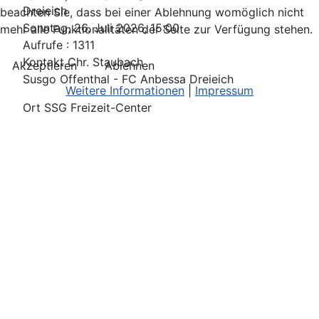
Dreieich
beachten Sie, dass bei einer Ablehnung womöglich nicht
Sonntag, 26. Juli 2026, 15:00
mehr alle Funktionalitäten der Seite zur Verfügung stehen.
Aufrufe
: 1311
Kontakt
Chr. Staubach
Akzeptieren
Ablehnen
Susgo Offenthal - FC Anbessa Dreieich
Weitere Informationen
|
Impressum
Ort
SSG Freizeit-Center