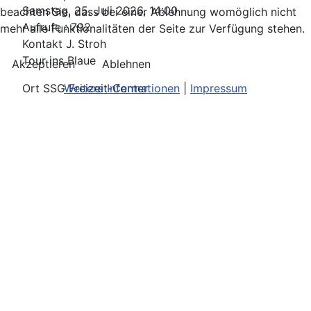
Samstag, 25. Juli 2026, 14:00
beachten Sie, dass bei einer Ablehnung womöglich nicht
Aufrufe
: 792
mehr alle Funktionalitäten der Seite zur Verfügung stehen.
Kontakt
J. Stroh
Tour ins Blaue
Akzeptieren
Ablehnen
Weitere Informationen
|
Impressum
Ort
SSG Freizeit-Center