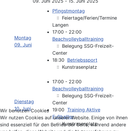
09. Juni 2025 - 15. Juni 2025
Pfingstmontag
:: Feiertage/Ferien/Termine
Langen
17:00 - 22:00
Montag
Beachvolleyballtraining
09. Juni
:: Belegung SSG-Freizeit-
Center
18:30
Betriebssport
:: Kunstrasenplatz
17:00 - 22:00
Beachvolleyballtraining
:: Belegung SSG-Freizeit-
Dienstag
Center
10. Juni
19:00
Training Aktive
Wir benutzen Cookies
Fußballler
Wir nutzen Cookies auf unserer Website. Einige von ihnen
:: Kunstrasenplatz
sind essenziell für den Betrieb der Seite, während andere