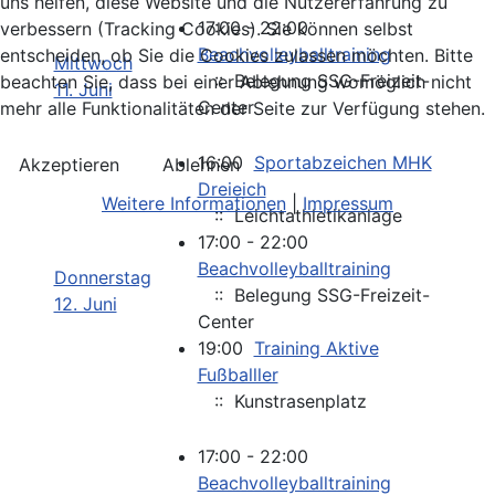
uns helfen, diese Website und die Nutzererfahrung zu
17:00 - 22:00
verbessern (Tracking Cookies). Sie können selbst
Beachvolleyballtraining
entscheiden, ob Sie die Cookies zulassen möchten. Bitte
Mittwoch
:: Belegung SSG-Freizeit-
beachten Sie, dass bei einer Ablehnung womöglich nicht
11. Juni
Center
mehr alle Funktionalitäten der Seite zur Verfügung stehen.
16:00
Sportabzeichen MHK
Akzeptieren
Ablehnen
Dreieich
Weitere Informationen
|
Impressum
:: Leichtathletikanlage
17:00 - 22:00
Beachvolleyballtraining
Donnerstag
:: Belegung SSG-Freizeit-
12. Juni
Center
19:00
Training Aktive
Fußballler
:: Kunstrasenplatz
17:00 - 22:00
Beachvolleyballtraining