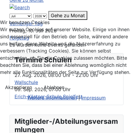
Gehe zu Monat
Wir benutzen Cookies
Vorheriger Tag
Wir nutzen Cookies auf unserer Website. Einige von ihnen
Freitag, 10. Juli 2026
sind essenziell für den Betrieb der Seite, während andere
Folgetag
uns helfen, diese Website und die Nutzererfahrung zu
Es wurden keine Events gefunden
verbessern (Tracking Cookies). Sie können selbst
entscheiden, ob Sie die Cookies zulassen möchten. Bitte
Termine Schulen
beachten Sie, dass bei einer Ablehnung womöglich nicht
mehr alle Funktionalitäten der Seite zur Verfügung stehen.
27. Aug. 2026
,
08:00 Uhr
- 22:00 Uhr
Wallschule
Akzeptieren
Ablehnen
09. Sep. 2026
,
07:00 Uhr
Erich-Kästner-Schule Spielfest
Weitere Informationen
|
Impressum
Mitglieder-/Abteilungsversam
mlungen