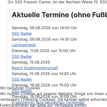
Ort
SSG Freizeit-Center, An der Rechten Wiese 15, 63
Aktuelle Termine (ohne Fuß
Samstag, 08.08.2026
von
14:00 Uhr
SSG Radler
Samstag, 08.08.2026
von
14:30 Uhr
Leichtathletik
Dienstag, 11.08.2026
von
15:00 Uhr
SSG Radler
Samstag, 15.08.2026
Beach Stadtmeisterschaft
Samstag, 15.08.2026
von
14:00 Uhr
SSG Radler
Dienstag, 18.08.2026
von
15:00 Uhr
Wir benutzen Cookies
SSG Radler
Wir nutzen Cookies auf unserer Website. Einige von ihnen s
Dienstag, 18.08.2026
von
16:00 Uhr
verbessern (Tracking Cookies). Sie können selbst entschei
Ersatztermin Sportabzeichen Turnkinder
Funktionalitäten der Seite zur Verfügung stehen.