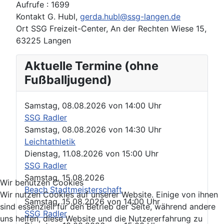
Aufrufe
: 1699
Kontakt
G. Hubl,
gerda.hubl@ssg-langen.de
Ort
SSG Freizeit-Center, An der Rechten Wiese 15,
63225 Langen
Aktuelle Termine (ohne
Fußballjugend)
Samstag, 08.08.2026
von
14:00 Uhr
SSG Radler
Samstag, 08.08.2026
von
14:30 Uhr
Leichtathletik
Dienstag, 11.08.2026
von
15:00 Uhr
SSG Radler
Samstag, 15.08.2026
Wir benutzen Cookies
Beach Stadtmeisterschaft
Wir nutzen Cookies auf unserer Website. Einige von ihnen
Samstag, 15.08.2026
von
14:00 Uhr
sind essenziell für den Betrieb der Seite, während andere
SSG Radler
uns helfen, diese Website und die Nutzererfahrung zu