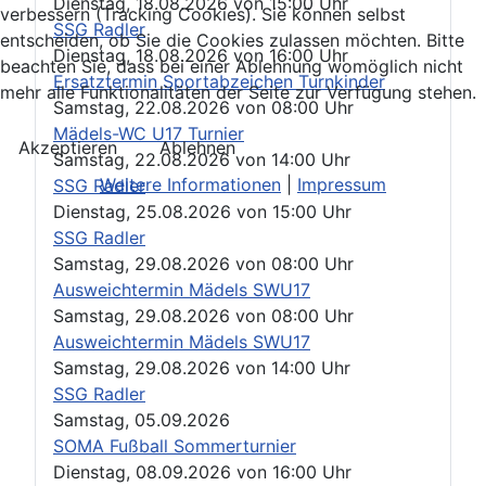
Dienstag, 18.08.2026
von
15:00 Uhr
verbessern (Tracking Cookies). Sie können selbst
SSG Radler
entscheiden, ob Sie die Cookies zulassen möchten. Bitte
Dienstag, 18.08.2026
von
16:00 Uhr
beachten Sie, dass bei einer Ablehnung womöglich nicht
Ersatztermin Sportabzeichen Turnkinder
mehr alle Funktionalitäten der Seite zur Verfügung stehen.
Samstag, 22.08.2026
von
08:00 Uhr
Mädels-WC U17 Turnier
Akzeptieren
Ablehnen
Samstag, 22.08.2026
von
14:00 Uhr
Weitere Informationen
|
Impressum
SSG Radler
Dienstag, 25.08.2026
von
15:00 Uhr
SSG Radler
Samstag, 29.08.2026
von
08:00 Uhr
Ausweichtermin Mädels SWU17
Samstag, 29.08.2026
von
08:00 Uhr
Ausweichtermin Mädels SWU17
Samstag, 29.08.2026
von
14:00 Uhr
SSG Radler
Samstag, 05.09.2026
SOMA Fußball Sommerturnier
Dienstag, 08.09.2026
von
16:00 Uhr