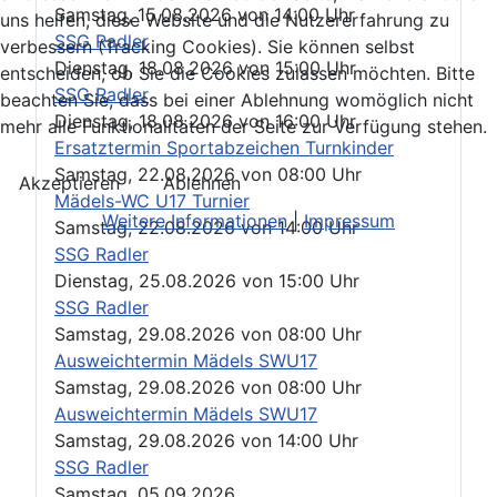
Samstag, 15.08.2026
von
14:00 Uhr
uns helfen, diese Website und die Nutzererfahrung zu
SSG Radler
verbessern (Tracking Cookies). Sie können selbst
Dienstag, 18.08.2026
von
15:00 Uhr
entscheiden, ob Sie die Cookies zulassen möchten. Bitte
SSG Radler
beachten Sie, dass bei einer Ablehnung womöglich nicht
Dienstag, 18.08.2026
von
16:00 Uhr
mehr alle Funktionalitäten der Seite zur Verfügung stehen.
Ersatztermin Sportabzeichen Turnkinder
Samstag, 22.08.2026
von
08:00 Uhr
Akzeptieren
Ablehnen
Mädels-WC U17 Turnier
Weitere Informationen
|
Impressum
Samstag, 22.08.2026
von
14:00 Uhr
SSG Radler
Dienstag, 25.08.2026
von
15:00 Uhr
SSG Radler
Samstag, 29.08.2026
von
08:00 Uhr
Ausweichtermin Mädels SWU17
Samstag, 29.08.2026
von
08:00 Uhr
Ausweichtermin Mädels SWU17
Samstag, 29.08.2026
von
14:00 Uhr
SSG Radler
Samstag, 05.09.2026