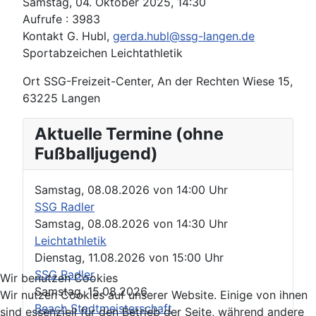
Samstag, 04. Oktober 2025, 14:30
Aufrufe
: 3983
Kontakt
G. Hubl,
gerda.hubl@ssg-langen.de
Sportabzeichen Leichtathletik
Ort
SSG-Freizeit-Center, An der Rechten Wiese 15,
63225 Langen
Aktuelle Termine (ohne
Fußballjugend)
Samstag, 08.08.2026
von
14:00 Uhr
SSG Radler
Samstag, 08.08.2026
von
14:30 Uhr
Leichtathletik
Dienstag, 11.08.2026
von
15:00 Uhr
SSG Radler
Wir benutzen Cookies
Samstag, 15.08.2026
Wir nutzen Cookies auf unserer Website. Einige von ihnen
Beach Stadtmeisterschaft
sind essenziell für den Betrieb der Seite, während andere