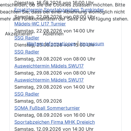
Dienstag, 18.08.2026
von
16:00 Uhr
entscheiden, ob Sie die Cookies zulassen möchten. Bitte
Ersatztermin Sportabzeichen Turnkinder
beachten Sie, dass bei einer Ablehnung womöglich nicht
Samstag, 22.08.2026
von
08:00 Uhr
mehr alle Funktionalitäten der Seite zur Verfügung stehen.
Mädels-WC U17 Turnier
Samstag, 22.08.2026
von
14:00 Uhr
Akzeptieren
Ablehnen
SSG Radler
Weitere Informationen
|
Impressum
Dienstag, 25.08.2026
von
15:00 Uhr
SSG Radler
Samstag, 29.08.2026
von
08:00 Uhr
Ausweichtermin Mädels SWU17
Samstag, 29.08.2026
von
08:00 Uhr
Ausweichtermin Mädels SWU17
Samstag, 29.08.2026
von
14:00 Uhr
SSG Radler
Samstag, 05.09.2026
SOMA Fußball Sommerturnier
Dienstag, 08.09.2026
von
16:00 Uhr
Sportabzeichen Firma MHK Dreieich
Samstag, 12.09.2026
von
14:30 Uhr