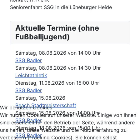
Seniorenfahrt SSG in die Lüneburger Heide
Aktuelle Termine (ohne
Fußballjugend)
Samstag, 08.08.2026
von
14:00 Uhr
SSG Radler
Samstag, 08.08.2026
von
14:30 Uhr
Leichtathletik
Dienstag, 11.08.2026
von
15:00 Uhr
SSG Radler
Samstag, 15.08.2026
Beach Stadtmeisterschaft
Wir benutzen Cookies
Samstag, 15.08.2026
von
14:00 Uhr
Wir nutzen Cookies auf unserer Website. Einige von ihnen
SSG Radler
sind essenziell für den Betrieb der Seite, während andere
Dienstag, 18.08.2026
von
15:00 Uhr
uns helfen, diese Website und die Nutzererfahrung zu
SSG Radler
verbessern (Tracking Cookies). Sie können selbst