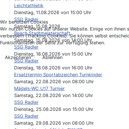
Leichtathletik
Dienstag, 11.08.2026
von
15:00 Uhr
SSG Radler
Wir benutzen Cookies
Samstag, 15.08.2026
Wir nutzen Cookies auf unserer Website. Einige von ihnen s
Beach Stadtmeisterschaft
verbessern (Tracking Cookies). Sie können selbst entschei
Samstag, 15.08.2026
von
14:00 Uhr
Funktionalitäten der Seite zur Verfügung stehen.
SSG Radler
Dienstag, 18.08.2026
von
15:00 Uhr
Akzeptieren
Ablehnen
SSG Radler
Dienstag, 18.08.2026
von
16:00 Uhr
Ersatztermin Sportabzeichen Turnkinder
Samstag, 22.08.2026
von
08:00 Uhr
Mädels-WC U17 Turnier
Samstag, 22.08.2026
von
14:00 Uhr
SSG Radler
Dienstag, 25.08.2026
von
15:00 Uhr
SSG Radler
Samstag, 29.08.2026
von
08:00 Uhr