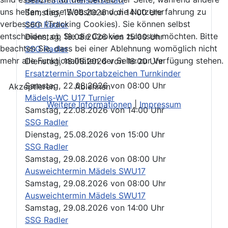
uns helfen, diese Website und die Nutzererfahrung zu
Samstag, 15.08.2026
von
14:00 Uhr
verbessern (Tracking Cookies). Sie können selbst
SSG Radler
entscheiden, ob Sie die Cookies zulassen möchten. Bitte
Dienstag, 18.08.2026
von
15:00 Uhr
beachten Sie, dass bei einer Ablehnung womöglich nicht
SSG Radler
mehr alle Funktionalitäten der Seite zur Verfügung stehen.
Dienstag, 18.08.2026
von
16:00 Uhr
Ersatztermin Sportabzeichen Turnkinder
Samstag, 22.08.2026
von
08:00 Uhr
Akzeptieren
Ablehnen
Mädels-WC U17 Turnier
Weitere Informationen
|
Impressum
Samstag, 22.08.2026
von
14:00 Uhr
SSG Radler
Dienstag, 25.08.2026
von
15:00 Uhr
SSG Radler
Samstag, 29.08.2026
von
08:00 Uhr
Ausweichtermin Mädels SWU17
Samstag, 29.08.2026
von
08:00 Uhr
Ausweichtermin Mädels SWU17
Samstag, 29.08.2026
von
14:00 Uhr
SSG Radler