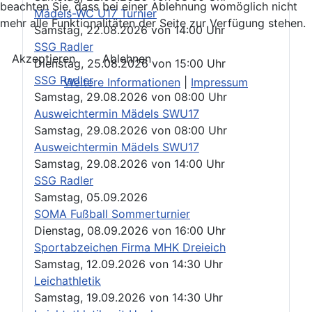
beachten Sie, dass bei einer Ablehnung womöglich nicht
Mädels-WC U17 Turnier
mehr alle Funktionalitäten der Seite zur Verfügung stehen.
Samstag, 22.08.2026
von
14:00 Uhr
SSG Radler
Akzeptieren
Ablehnen
Dienstag, 25.08.2026
von
15:00 Uhr
SSG Radler
Weitere Informationen
|
Impressum
Samstag, 29.08.2026
von
08:00 Uhr
Ausweichtermin Mädels SWU17
Samstag, 29.08.2026
von
08:00 Uhr
Ausweichtermin Mädels SWU17
Samstag, 29.08.2026
von
14:00 Uhr
SSG Radler
Samstag, 05.09.2026
SOMA Fußball Sommerturnier
Dienstag, 08.09.2026
von
16:00 Uhr
Sportabzeichen Firma MHK Dreieich
Samstag, 12.09.2026
von
14:30 Uhr
Leichathletik
Samstag, 19.09.2026
von
14:30 Uhr