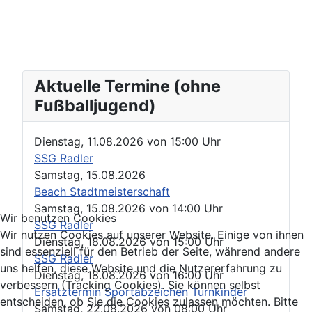
Aktuelle Termine (ohne
Fußballjugend)
Dienstag, 11.08.2026
von
15:00 Uhr
SSG Radler
Samstag, 15.08.2026
Beach Stadtmeisterschaft
Samstag, 15.08.2026
von
14:00 Uhr
Wir benutzen Cookies
SSG Radler
Wir nutzen Cookies auf unserer Website. Einige von ihnen
Dienstag, 18.08.2026
von
15:00 Uhr
sind essenziell für den Betrieb der Seite, während andere
SSG Radler
uns helfen, diese Website und die Nutzererfahrung zu
Dienstag, 18.08.2026
von
16:00 Uhr
verbessern (Tracking Cookies). Sie können selbst
Ersatztermin Sportabzeichen Turnkinder
entscheiden, ob Sie die Cookies zulassen möchten. Bitte
Samstag, 22.08.2026
von
08:00 Uhr