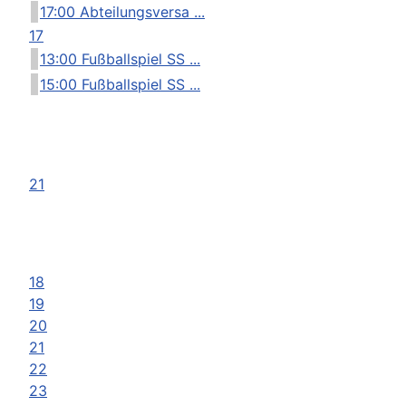
17:00 Abteilungsversa ...
17
13:00 Fußballspiel SS ...
15:00 Fußballspiel SS ...
21
18
19
20
21
22
23