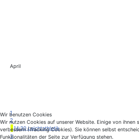
April
1
Wir benutzen Cookies
2
Wir nutzen Cookies auf unserer Website. Einige von ihnen s
14:30 Leichtathletik
verbessern (Tracking Cookies). Sie können selbst entschei
3
Funktionalitäten der Seite zur Verfügung stehen.