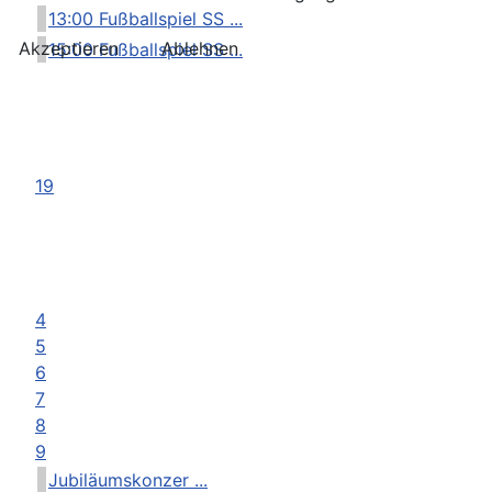
13:00 Fußballspiel SS ...
Akzeptieren
Ablehnen
15:00 Fußballspiel SS ...
19
4
5
6
7
8
9
Jubiläumskonzer ...