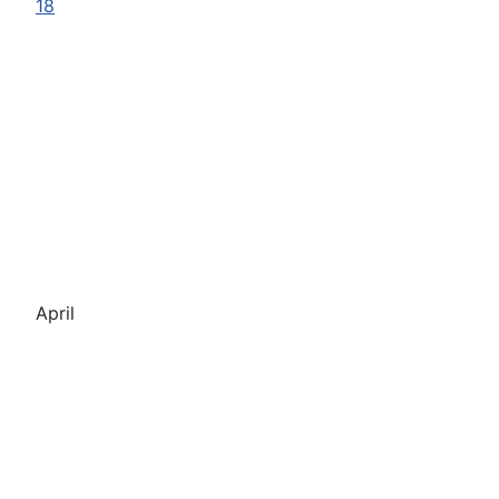
18
April