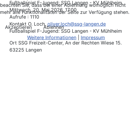
Fußballspiel F-Jugend: SSG Langen - KV Mühlheim
beachten Sie, dass bei einer Ablehnung womöglich nicht
Mittwoch, 20. Mai 2026, 17:00
mehr alle Funktionalitäten der Seite zur Verfügung stehen.
Aufrufe
: 1110
Kontakt
O. Loch,
oliver.loch@ssg-langen.de
Akzeptieren
Ablehnen
Fußballspiel F-Jugend: SSG Langen - KV Mühlheim
Weitere Informationen
|
Impressum
Ort
SSG Freizeit-Center, An der Rechten Wiese 15.
63225 Langen