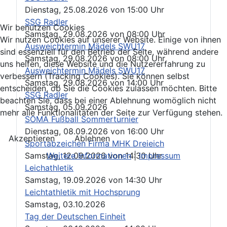
Dienstag, 25.08.2026
von
15:00 Uhr
SSG Radler
Wir benutzen Cookies
Samstag, 29.08.2026
von
08:00 Uhr
Wir nutzen Cookies auf unserer Website. Einige von ihnen
Ausweichtermin Mädels SWU17
sind essenziell für den Betrieb der Seite, während andere
Samstag, 29.08.2026
von
08:00 Uhr
uns helfen, diese Website und die Nutzererfahrung zu
Ausweichtermin Mädels SWU17
verbessern (Tracking Cookies). Sie können selbst
Samstag, 29.08.2026
von
14:00 Uhr
entscheiden, ob Sie die Cookies zulassen möchten. Bitte
SSG Radler
beachten Sie, dass bei einer Ablehnung womöglich nicht
Samstag, 05.09.2026
mehr alle Funktionalitäten der Seite zur Verfügung stehen.
SOMA Fußball Sommerturnier
Dienstag, 08.09.2026
von
16:00 Uhr
Akzeptieren
Ablehnen
Sportabzeichen Firma MHK Dreieich
Samstag, 12.09.2026
von
14:30 Uhr
Weitere Informationen
|
Impressum
Leichathletik
Samstag, 19.09.2026
von
14:30 Uhr
Leichtathletik mit Hochsprung
Samstag, 03.10.2026
Tag der Deutschen Einheit