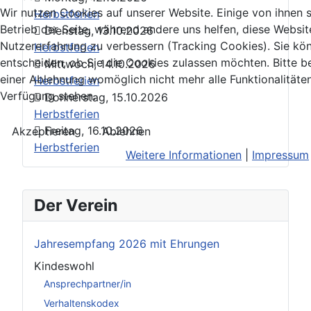
Wir nutzen Cookies auf unserer Website. Einige von ihnen s
Herbstferien
Betrieb der Seite, während andere uns helfen, diese Websit
Dienstag, 13.10.2026
Nutzererfahrung zu verbessern (Tracking Cookies). Sie kö
Herbstferien
entscheiden, ob Sie die Cookies zulassen möchten. Bitte b
Mittwoch, 14.10.2026
einer Ablehnung womöglich nicht mehr alle Funktionalitäten
Herbstferien
Verfügung stehen.
Donnerstag, 15.10.2026
Herbstferien
Freitag, 16.10.2026
Akzeptieren
Ablehnen
Herbstferien
Weitere Informationen
|
Impressum
Der Verein
Jahresempfang 2026 mit Ehrungen
Kindeswohl
Ansprechpartner/in
Verhaltenskodex