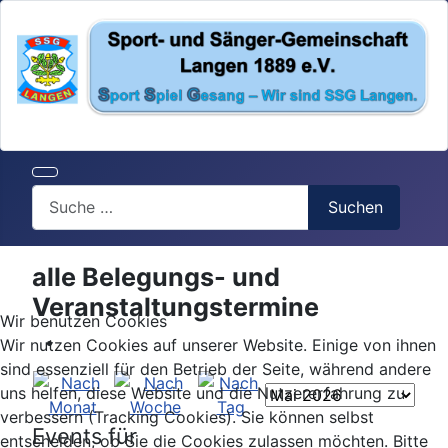
Search
Suchen
alle Belegungs- und
Veranstaltungstermine
Wir benutzen Cookies
Wir nutzen Cookies auf unserer Website. Einige von ihnen
sind essenziell für den Betrieb der Seite, während andere
uns helfen, diese Website und die Nutzererfahrung zu
verbessern (Tracking Cookies). Sie können selbst
Events für
entscheiden, ob Sie die Cookies zulassen möchten. Bitte