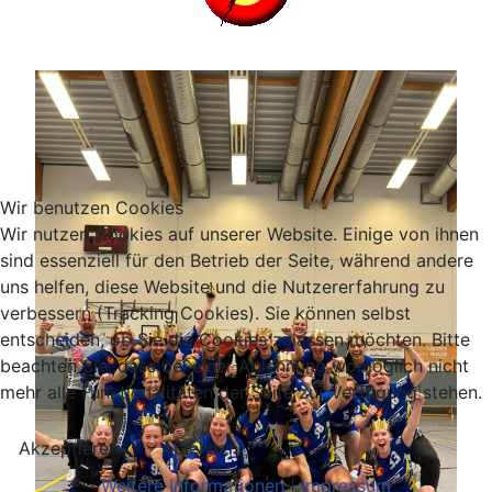
Wir benutzen Cookies
Wir nutzen Cookies auf unserer Website. Einige von ihnen
sind essenziell für den Betrieb der Seite, während andere
uns helfen, diese Website und die Nutzererfahrung zu
verbessern (Tracking Cookies). Sie können selbst
entscheiden, ob Sie die Cookies zulassen möchten. Bitte
beachten Sie, dass bei einer Ablehnung womöglich nicht
mehr alle Funktionalitäten der Seite zur Verfügung stehen.
Akzeptieren
Ablehnen
Weitere Informationen
|
Impressum