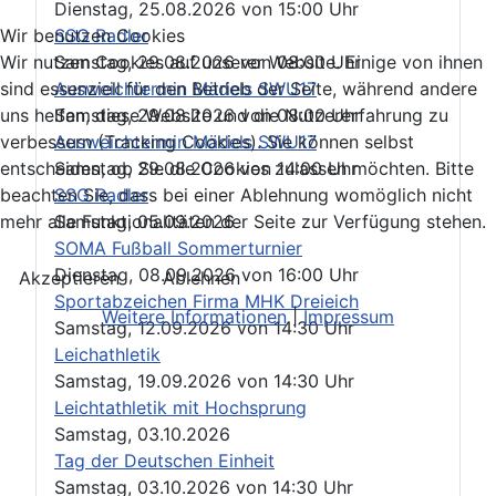
Dienstag, 25.08.2026
von
15:00 Uhr
SSG Radler
Wir benutzen Cookies
Samstag, 29.08.2026
von
08:00 Uhr
Wir nutzen Cookies auf unserer Website. Einige von ihnen
Ausweichtermin Mädels SWU17
sind essenziell für den Betrieb der Seite, während andere
Samstag, 29.08.2026
von
08:00 Uhr
uns helfen, diese Website und die Nutzererfahrung zu
Ausweichtermin Mädels SWU17
verbessern (Tracking Cookies). Sie können selbst
Samstag, 29.08.2026
von
14:00 Uhr
entscheiden, ob Sie die Cookies zulassen möchten. Bitte
SSG Radler
beachten Sie, dass bei einer Ablehnung womöglich nicht
Samstag, 05.09.2026
mehr alle Funktionalitäten der Seite zur Verfügung stehen.
SOMA Fußball Sommerturnier
Dienstag, 08.09.2026
von
16:00 Uhr
Akzeptieren
Ablehnen
Sportabzeichen Firma MHK Dreieich
Weitere Informationen
|
Impressum
Samstag, 12.09.2026
von
14:30 Uhr
Leichathletik
Samstag, 19.09.2026
von
14:30 Uhr
Leichtathletik mit Hochsprung
Samstag, 03.10.2026
Tag der Deutschen Einheit
Samstag, 03.10.2026
von
14:30 Uhr