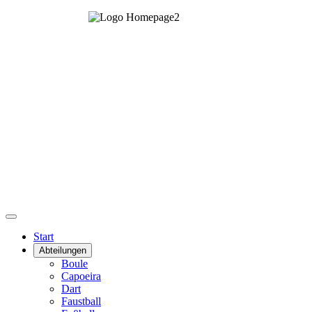
Start
Abteilungen
Boule
Capoeira
Dart
Faustball