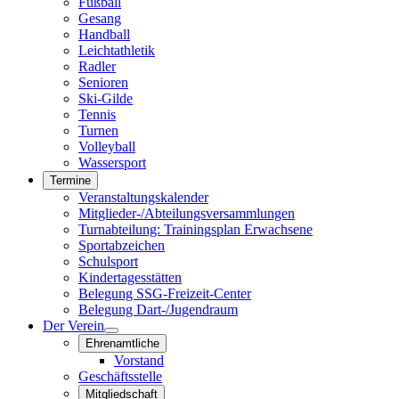
Fußball
Gesang
Handball
Leichtathletik
Radler
Senioren
Ski-Gilde
Tennis
Turnen
Volleyball
Wassersport
Termine
Veranstaltungskalender
Mitglieder-/Abteilungsversammlungen
Turnabteilung: Trainingsplan Erwachsene
Sportabzeichen
Schulsport
Kindertagesstätten
Belegung SSG-Freizeit-Center
Belegung Dart-/Jugendraum
Der Verein
Ehrenamtliche
Vorstand
Geschäftsstelle
Mitgliedschaft