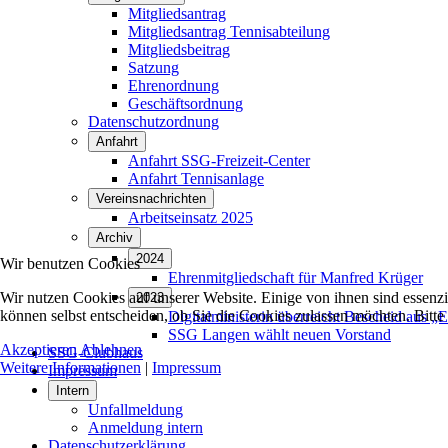
Mitgliedsantrag
Mitgliedsantrag Tennisabteilung
Mitgliedsbeitrag
Satzung
Ehrenordnung
Geschäftsordnung
Datenschutzordnung
Anfahrt
Anfahrt SSG-Freizeit-Center
Anfahrt Tennisanlage
Vereinsnachrichten
Arbeitseinsatz 2025
Archiv
2024
Wir benutzen Cookies
Ehrenmitgliedschaft für Manfred Krüger
Wir nutzen Cookies auf unserer Website. Einige von ihnen sind essenzi
2023
können selbst entscheiden, ob Sie die Cookies zulassen möchten. Bitte
Digitalministerin überreicht Bescheid aus „Eh
SSG Langen wählt neuen Vorstand
Akzeptieren
Ablehnen
SSG-Clubhaus
Weitere Informationen
|
Impressum
Impressum
Intern
Unfallmeldung
Anmeldung intern
Datenschutzerklärung