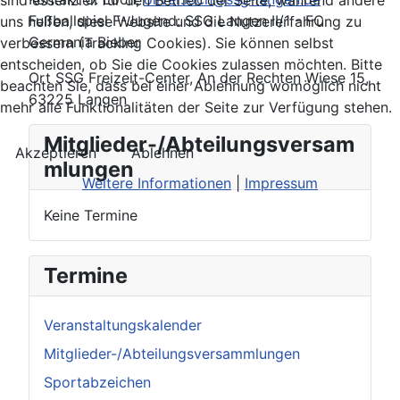
Fußballspiel F-Jugend: SSG Langen II/1 - FC
uns helfen, diese Website und die Nutzererfahrung zu
Germania Bieber
verbessern (Tracking Cookies). Sie können selbst
entscheiden, ob Sie die Cookies zulassen möchten. Bitte
Ort
SSG Freizeit-Center, An der Rechten Wiese 15,
beachten Sie, dass bei einer Ablehnung womöglich nicht
63225 Langen
mehr alle Funktionalitäten der Seite zur Verfügung stehen.
Mitglieder-/Abteilungsversam
Akzeptieren
Ablehnen
mlungen
Weitere Informationen
|
Impressum
Keine Termine
Termine
Veranstaltungskalender
Mitglieder-/Abteilungsversammlungen
Sportabzeichen