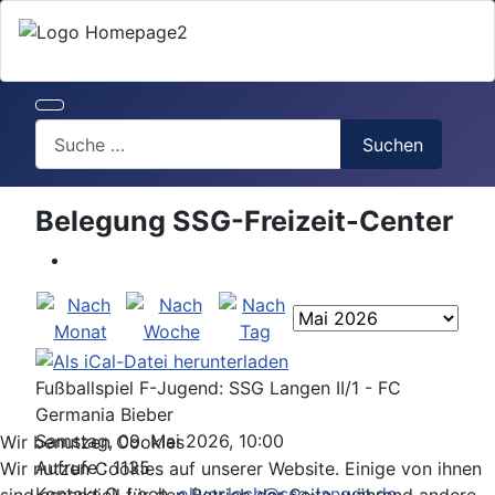
Search
Suchen
Belegung SSG-Freizeit-Center
Fußballspiel F-Jugend: SSG Langen II/1 - FC
Germania Bieber
Samstag, 09. Mai 2026, 10:00
Wir benutzen Cookies
Aufrufe
: 1135
Wir nutzen Cookies auf unserer Website. Einige von ihnen
Kontakt
O. Loch,
oliver.loch@ssg-langen.de
sind essenziell für den Betrieb der Seite, während andere