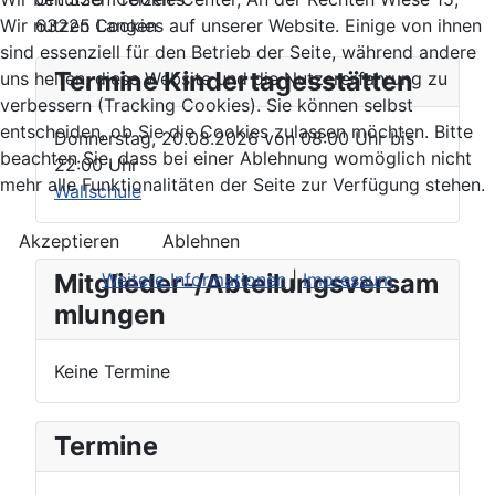
63225 Langen
Wir nutzen Cookies auf unserer Website. Einige von ihnen
sind essenziell für den Betrieb der Seite, während andere
Termine Kindertagesstätten
uns helfen, diese Website und die Nutzererfahrung zu
verbessern (Tracking Cookies). Sie können selbst
entscheiden, ob Sie die Cookies zulassen möchten. Bitte
Donnerstag, 20.08.2026
von
08:00 Uhr
bis
beachten Sie, dass bei einer Ablehnung womöglich nicht
22:00 Uhr
mehr alle Funktionalitäten der Seite zur Verfügung stehen.
Wallschule
Akzeptieren
Ablehnen
Mitglieder-/Abteilungsversam
Weitere Informationen
|
Impressum
mlungen
Keine Termine
Termine