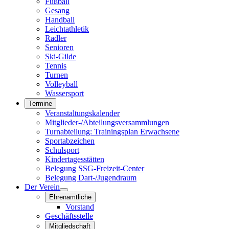
Fußball
Gesang
Handball
Leichtathletik
Radler
Senioren
Ski-Gilde
Tennis
Turnen
Volleyball
Wassersport
Termine
Veranstaltungskalender
Mitglieder-/Abteilungsversammlungen
Turnabteilung: Trainingsplan Erwachsene
Sportabzeichen
Schulsport
Kindertagesstätten
Belegung SSG-Freizeit-Center
Belegung Dart-/Jugendraum
Der Verein
Ehrenamtliche
Vorstand
Geschäftsstelle
Mitgliedschaft