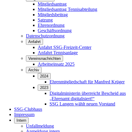
Mitgliedsantrag
Mitgliedsantrag Tennisabteilung
Mitgliedsbeitrag
Satzung
Ehrenordnung
Geschäftsordnung
Datenschutzordnung
Anfahrt
Anfahrt SSG-Freizeit-Center
Anfahrt Tennisanlage
Vereinsnachrichten
Arbeitseinsatz 2025
Archiv
2024
Ehrenmitgliedschaft für Manfred Krüger
2023
Digitalministerin überreicht Bescheid aus
„Ehrenamt digitalisiert!“
SSG Langen wählt neuen Vorstand
SSG-Clubhaus
Impressum
Intern
Unfallmeldung
Anmeldung intern