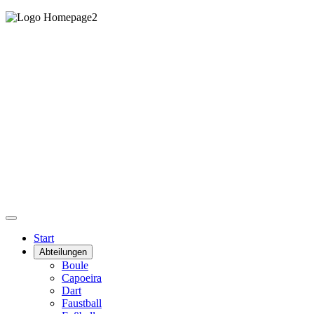
Start
Abteilungen
Boule
Capoeira
Dart
Faustball