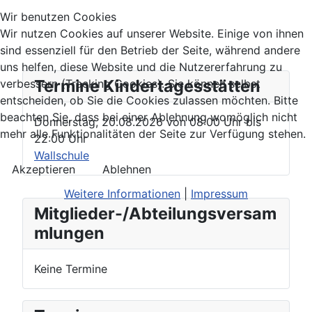
Wir benutzen Cookies
Wir nutzen Cookies auf unserer Website. Einige von ihnen
sind essenziell für den Betrieb der Seite, während andere
uns helfen, diese Website und die Nutzererfahrung zu
Termine Kindertagesstätten
verbessern (Tracking Cookies). Sie können selbst
entscheiden, ob Sie die Cookies zulassen möchten. Bitte
beachten Sie, dass bei einer Ablehnung womöglich nicht
Donnerstag, 20.08.2026
von
08:00 Uhr
bis
mehr alle Funktionalitäten der Seite zur Verfügung stehen.
22:00 Uhr
Wallschule
Akzeptieren
Ablehnen
Weitere Informationen
|
Impressum
Mitglieder-/Abteilungsversam
mlungen
Keine Termine