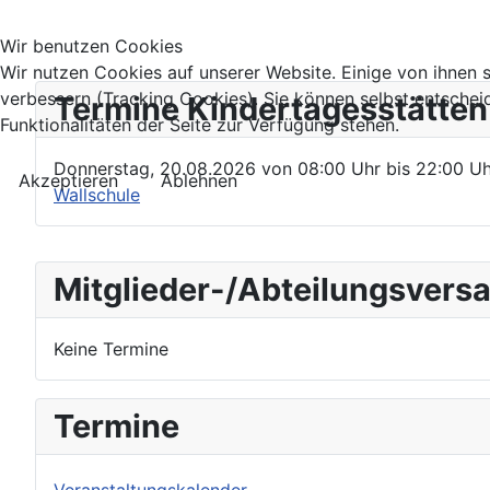
Wir benutzen Cookies
Wir nutzen Cookies auf unserer Website. Einige von ihnen s
verbessern (Tracking Cookies). Sie können selbst entschei
Termine Kindertagesstätten
Funktionalitäten der Seite zur Verfügung stehen.
Donnerstag, 20.08.2026
von
08:00 Uhr
bis
22:00 Uh
Akzeptieren
Ablehnen
Wallschule
Mitglieder-/Abteilungsver
Keine Termine
Termine