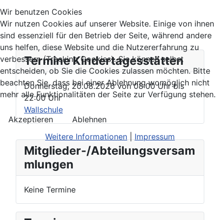
Wir benutzen Cookies
Wir nutzen Cookies auf unserer Website. Einige von ihnen
sind essenziell für den Betrieb der Seite, während andere
uns helfen, diese Website und die Nutzererfahrung zu
Termine Kindertagesstätten
verbessern (Tracking Cookies). Sie können selbst
entscheiden, ob Sie die Cookies zulassen möchten. Bitte
beachten Sie, dass bei einer Ablehnung womöglich nicht
Donnerstag, 20.08.2026
von
08:00 Uhr
bis
mehr alle Funktionalitäten der Seite zur Verfügung stehen.
22:00 Uhr
Wallschule
Akzeptieren
Ablehnen
Weitere Informationen
|
Impressum
Mitglieder-/Abteilungsversam
mlungen
Keine Termine