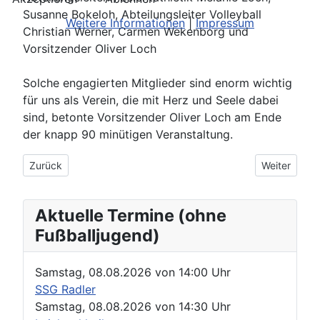
Susanne Bokeloh, Abteilungsleiter Volleyball
Weitere Informationen
|
Impressum
Christian Werner, Carmen Wekenborg und
Vorsitzender Oliver Loch
Solche engagierten Mitglieder sind enorm wichtig
für uns als Verein, die mit Herz und Seele dabei
sind, betonte Vorsitzender Oliver Loch am Ende
der knapp 90 minütigen Veranstaltung.
Vorheriger Beitrag: Joachim Uhl in Club der Legenden aufge
Nächster Bei
Zurück
Weiter
Aktuelle Termine (ohne
Fußballjugend)
Samstag, 08.08.2026
von
14:00 Uhr
SSG Radler
Samstag, 08.08.2026
von
14:30 Uhr