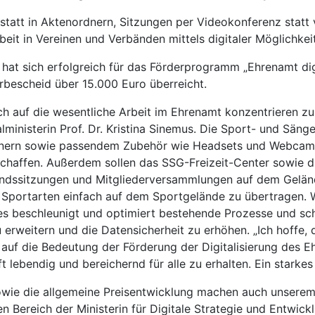
tt in Aktenordnern, Sitzungen per Videokonferenz statt vor
rbeit in Vereinen und Verbänden mittels digitaler Möglichke
t sich erfolgreich für das Förderprogramm „Ehrenamt digital
rbescheid über 15.000 Euro überreicht.
ich auf die wesentliche Arbeit im Ehrenamt konzentrieren z
talministerin Prof. Dr. Kristina Sinemus. Die Sport- und Sä
hnern sowie passendem Zubehör wie Headsets und Webcams 
chaffen. Außerdem sollen das SSG-Freizeit-Center sowie 
andssitzungen und Mitgliederversammlungen auf dem Gelän
Sportarten einfach auf dem Sportgelände zu übertragen. We
es beschleunigt und optimiert bestehende Prozesse und scha
u erweitern und die Datensicherheit zu erhöhen. „Ich hoffe,
m auf die Bedeutung der Förderung der Digitalisierung des E
ebendig und bereichernd für alle zu erhalten. Ein starkes E
owie die allgemeine Preisentwicklung machen auch unserem V
Bereich der Ministerin für Digitale Strategie und Entwickl