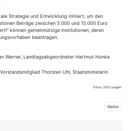
le Strategie und Entwicklung initiiert, um den
tutionen Beträge zwischen 5.000 und 15.000 Euro
ert!“ können gemeinnützige Institutionen, deren
erungsvorhaben beantragen.
Dr. Jan Werner, Landtagsabgeordneter Hartmut Honka
 Vorstandsmitglied Thorsten Uhl, Staatsministerin
Fotos: SSG Langen
Nächster Be
Weiter