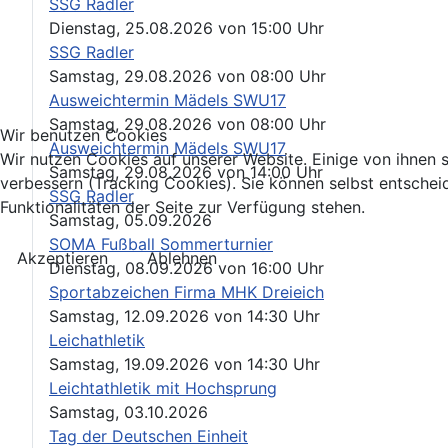
SSG Radler
Dienstag, 25.08.2026
von
15:00 Uhr
SSG Radler
Samstag, 29.08.2026
von
08:00 Uhr
Ausweichtermin Mädels SWU17
Samstag, 29.08.2026
von
08:00 Uhr
Wir benutzen Cookies
Ausweichtermin Mädels SWU17
Wir nutzen Cookies auf unserer Website. Einige von ihnen s
Samstag, 29.08.2026
von
14:00 Uhr
verbessern (Tracking Cookies). Sie können selbst entschei
SSG Radler
Funktionalitäten der Seite zur Verfügung stehen.
Samstag, 05.09.2026
SOMA Fußball Sommerturnier
Akzeptieren
Ablehnen
Dienstag, 08.09.2026
von
16:00 Uhr
Sportabzeichen Firma MHK Dreieich
Samstag, 12.09.2026
von
14:30 Uhr
Leichathletik
Samstag, 19.09.2026
von
14:30 Uhr
Leichtathletik mit Hochsprung
Samstag, 03.10.2026
Tag der Deutschen Einheit