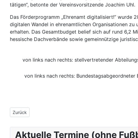
tätigen“, betonte der Vereinsvorsitzende Joachim Uhl.
Das Förderprogramm „Ehrenamt digitalisiert!“ wurde 202
digitalen Wandel in ehrenamtlichen Organisationen zu
erhalten. Das Gesamtbudget belief sich auf rund 6,2 M
hessische Dachverbände sowie gemeinnützige juristisc
von links nach rechts: stellvertretender Abteilun
von links nach rechts: Bundestagsabgeordneter Bj
Vorheriger Beitrag: Verwaltungsausschuss
Zurück
Aktuelle Termine (ohne Fuß