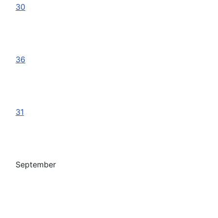
30
36
31
September