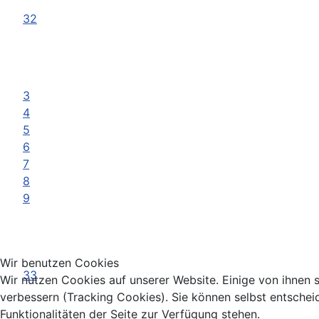
32
3
4
5
6
7
8
9
Wir benutzen Cookies
33
Wir nutzen Cookies auf unserer Website. Einige von ihnen s
verbessern (Tracking Cookies). Sie können selbst entschei
Funktionalitäten der Seite zur Verfügung stehen.