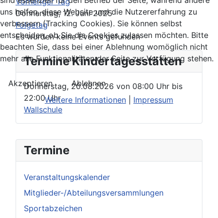
Vorheriger Tag
uns helfen, diese Website und die Nutzererfahrung zu
Donnerstag, 12. Juni 2025
verbessern (Tracking Cookies). Sie können selbst
Folgetag
entscheiden, ob Sie die Cookies zulassen möchten. Bitte
Es wurden keine Events gefunden
beachten Sie, dass bei einer Ablehnung womöglich nicht
mehr alle Funktionalitäten der Seite zur Verfügung stehen.
Termine Kindertagesstätten
Akzeptieren
Ablehnen
Donnerstag, 20.08.2026
von
08:00 Uhr
bis
22:00 Uhr
Weitere Informationen
|
Impressum
Wallschule
Termine
Veranstaltungskalender
Mitglieder-/Abteilungsversammlungen
Sportabzeichen