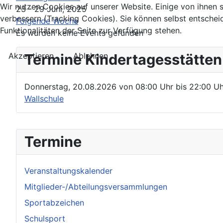
Wir nutzen Cookies auf unserer Website. Einige von ihnen s
23 - 29 Juni, 2025
verbessern (Tracking Cookies). Sie können selbst entschei
Folgende Woche
Funktionalitäten der Seite zur Verfügung stehen.
Es wurden keine Events gefunden
Termine Kindertagesstätten
Akzeptieren
Ablehnen
Donnerstag, 20.08.2026
von
08:00 Uhr
bis
22:00 Uh
Wallschule
Termine
Veranstaltungskalender
Mitglieder-/Abteilungsversammlungen
Sportabzeichen
Schulsport