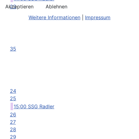
Akzeptieren
Ablehnen
23
Weitere Informationen
|
Impressum
35
24
25
15:00 SSG Radler
26
27
28
29