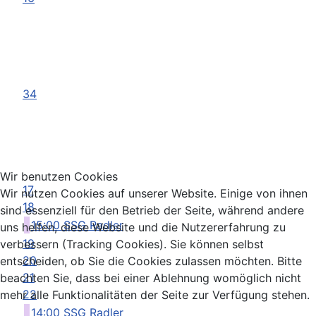
34
Wir benutzen Cookies
17
Wir nutzen Cookies auf unserer Website. Einige von ihnen
18
sind essenziell für den Betrieb der Seite, während andere
15:00 SSG Radler
uns helfen, diese Website und die Nutzererfahrung zu
19
verbessern (Tracking Cookies). Sie können selbst
20
entscheiden, ob Sie die Cookies zulassen möchten. Bitte
21
beachten Sie, dass bei einer Ablehnung womöglich nicht
22
mehr alle Funktionalitäten der Seite zur Verfügung stehen.
14:00 SSG Radler