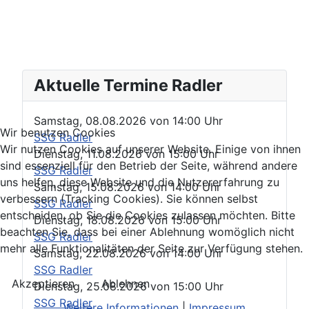
Aktuelle Termine Radler
Samstag, 08.08.2026
von
14:00 Uhr
Wir benutzen Cookies
SSG Radler
Wir nutzen Cookies auf unserer Website. Einige von ihnen
Dienstag, 11.08.2026
von
15:00 Uhr
sind essenziell für den Betrieb der Seite, während andere
SSG Radler
uns helfen, diese Website und die Nutzererfahrung zu
Samstag, 15.08.2026
von
14:00 Uhr
verbessern (Tracking Cookies). Sie können selbst
SSG Radler
entscheiden, ob Sie die Cookies zulassen möchten. Bitte
Dienstag, 18.08.2026
von
15:00 Uhr
beachten Sie, dass bei einer Ablehnung womöglich nicht
SSG Radler
mehr alle Funktionalitäten der Seite zur Verfügung stehen.
Samstag, 22.08.2026
von
14:00 Uhr
SSG Radler
Akzeptieren
Ablehnen
Dienstag, 25.08.2026
von
15:00 Uhr
SSG Radler
Weitere Informationen
|
Impressum