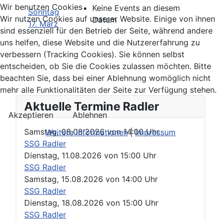
Wir benutzen Cookies
Keine Events an diesem
Sonntag
Wir nutzen Cookies auf unserer Website. Einige von ihnen
Datum
17. März
sind essenziell für den Betrieb der Seite, während andere
uns helfen, diese Website und die Nutzererfahrung zu
verbessern (Tracking Cookies). Sie können selbst
entscheiden, ob Sie die Cookies zulassen möchten. Bitte
beachten Sie, dass bei einer Ablehnung womöglich nicht
mehr alle Funktionalitäten der Seite zur Verfügung stehen.
Aktuelle Termine Radler
Akzeptieren
Ablehnen
Samstag, 08.08.2026
von
14:00 Uhr
Weitere Informationen
|
Impressum
SSG Radler
Dienstag, 11.08.2026
von
15:00 Uhr
SSG Radler
Samstag, 15.08.2026
von
14:00 Uhr
SSG Radler
Dienstag, 18.08.2026
von
15:00 Uhr
SSG Radler