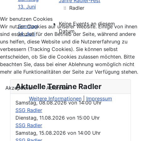
Jahre Radler-Fest
13. Juni
:: Radler
Wir benutzen Cookies
Keine Events an diesem
Sonntag
Wir nutzen Cookies auf unserer Website. Einige von ihnen
Datum
14. Juni
sind essenziell für den Betrieb der Seite, während andere
uns helfen, diese Website und die Nutzererfahrung zu
verbessern (Tracking Cookies). Sie können selbst
entscheiden, ob Sie die Cookies zulassen möchten. Bitte
beachten Sie, dass bei einer Ablehnung womöglich nicht
mehr alle Funktionalitäten der Seite zur Verfügung stehen.
Aktuelle Termine Radler
Akzeptieren
Ablehnen
Weitere Informationen
|
Impressum
Samstag, 08.08.2026
von
14:00 Uhr
SSG Radler
Dienstag, 11.08.2026
von
15:00 Uhr
SSG Radler
Samstag, 15.08.2026
von
14:00 Uhr
SSG Radler