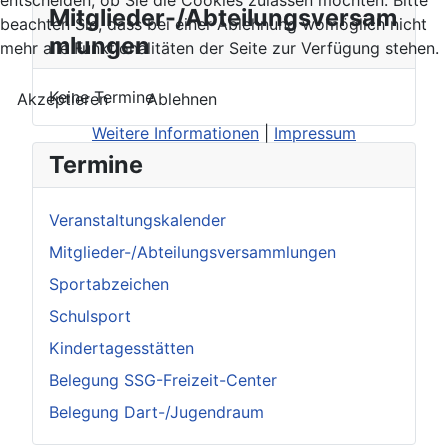
Mitglieder-/Abteilungsversam
beachten Sie, dass bei einer Ablehnung womöglich nicht
mlungen
mehr alle Funktionalitäten der Seite zur Verfügung stehen.
Keine Termine
Akzeptieren
Ablehnen
Weitere Informationen
|
Impressum
Termine
Veranstaltungskalender
Mitglieder-/Abteilungsversammlungen
Sportabzeichen
Schulsport
Kindertagesstätten
Belegung SSG-Freizeit-Center
Belegung Dart-/Jugendraum