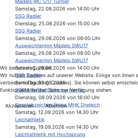
Mädels-WC U17 Turnier
Samstag, 22.08.2026
von
14:00 Uhr
SSG Radler
Dienstag, 25.08.2026
von
15:00 Uhr
SSG Radler
Samstag, 29.08.2026
von
08:00 Uhr
Ausweichtermin Mädels SWU17
Samstag, 29.08.2026
von
08:00 Uhr
Ausweichtermin Mädels SWU17
Samstag, 29.08.2026
von
14:00 Uhr
Wir benutzen Cookies
SSG Radler
Wir nutzen Cookies auf unserer Website. Einige von ihnen s
Samstag, 05.09.2026
verbessern (Tracking Cookies). Sie können selbst entschei
SOMA Fußball Sommerturnier
Funktionalitäten der Seite zur Verfügung stehen.
Dienstag, 08.09.2026
von
16:00 Uhr
Sportabzeichen Firma MHK Dreieich
Akzeptieren
Ablehnen
Samstag, 12.09.2026
von
14:30 Uhr
Leichathletik
Samstag, 19.09.2026
von
14:30 Uhr
Leichtathletik mit Hochsprung