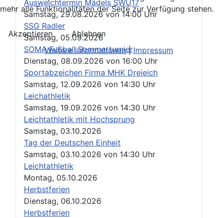
Ausweichtermin Mädels SWU17
mehr alle Funktionalitäten der Seite zur Verfügung stehen.
Samstag, 29.08.2026
von
14:00 Uhr
SSG Radler
Akzeptieren
Ablehnen
Samstag, 05.09.2026
SOMA Fußball Sommerturnier
Weitere Informationen
|
Impressum
Dienstag, 08.09.2026
von
16:00 Uhr
Sportabzeichen Firma MHK Dreieich
Samstag, 12.09.2026
von
14:30 Uhr
Leichathletik
Samstag, 19.09.2026
von
14:30 Uhr
Leichtathletik mit Hochsprung
Samstag, 03.10.2026
Tag der Deutschen Einheit
Samstag, 03.10.2026
von
14:30 Uhr
Leichtathletik
Montag, 05.10.2026
Herbstferien
Dienstag, 06.10.2026
Herbstferien