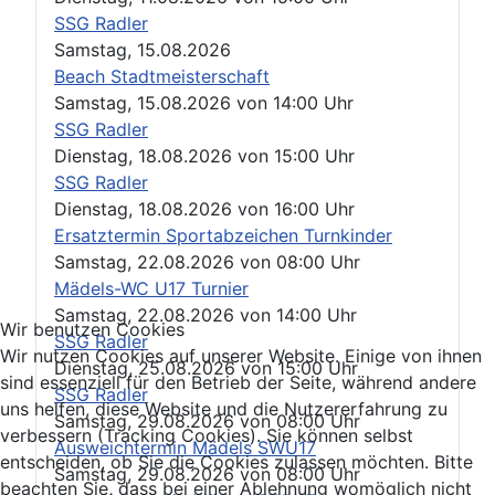
SSG Radler
Samstag, 15.08.2026
Beach Stadtmeisterschaft
Samstag, 15.08.2026
von
14:00 Uhr
SSG Radler
Dienstag, 18.08.2026
von
15:00 Uhr
SSG Radler
Dienstag, 18.08.2026
von
16:00 Uhr
Ersatztermin Sportabzeichen Turnkinder
Samstag, 22.08.2026
von
08:00 Uhr
Mädels-WC U17 Turnier
Samstag, 22.08.2026
von
14:00 Uhr
Wir benutzen Cookies
SSG Radler
Wir nutzen Cookies auf unserer Website. Einige von ihnen
Dienstag, 25.08.2026
von
15:00 Uhr
sind essenziell für den Betrieb der Seite, während andere
SSG Radler
uns helfen, diese Website und die Nutzererfahrung zu
Samstag, 29.08.2026
von
08:00 Uhr
verbessern (Tracking Cookies). Sie können selbst
Ausweichtermin Mädels SWU17
entscheiden, ob Sie die Cookies zulassen möchten. Bitte
Samstag, 29.08.2026
von
08:00 Uhr
beachten Sie, dass bei einer Ablehnung womöglich nicht