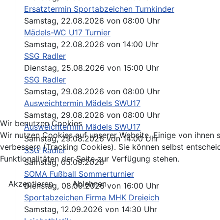
Ersatztermin Sportabzeichen Turnkinder
Samstag, 22.08.2026
von
08:00 Uhr
Mädels-WC U17 Turnier
Samstag, 22.08.2026
von
14:00 Uhr
SSG Radler
Dienstag, 25.08.2026
von
15:00 Uhr
SSG Radler
Samstag, 29.08.2026
von
08:00 Uhr
Ausweichtermin Mädels SWU17
Samstag, 29.08.2026
von
08:00 Uhr
Wir benutzen Cookies
Ausweichtermin Mädels SWU17
Wir nutzen Cookies auf unserer Website. Einige von ihnen s
Samstag, 29.08.2026
von
14:00 Uhr
verbessern (Tracking Cookies). Sie können selbst entschei
SSG Radler
Funktionalitäten der Seite zur Verfügung stehen.
Samstag, 05.09.2026
SOMA Fußball Sommerturnier
Akzeptieren
Ablehnen
Dienstag, 08.09.2026
von
16:00 Uhr
Sportabzeichen Firma MHK Dreieich
Samstag, 12.09.2026
von
14:30 Uhr