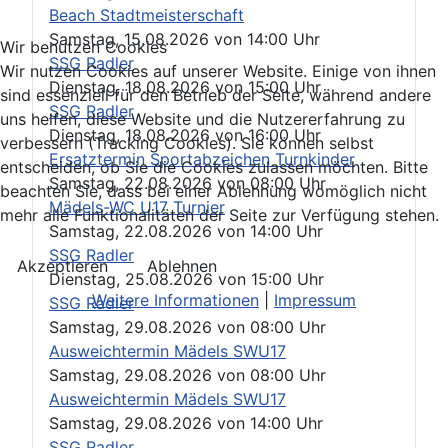
Beach Stadtmeisterschaft
Samstag, 15.08.2026
von
14:00 Uhr
Wir benutzen Cookies
SSG Radler
Wir nutzen Cookies auf unserer Website. Einige von ihnen
Dienstag, 18.08.2026
von
15:00 Uhr
sind essenziell für den Betrieb der Seite, während andere
SSG Radler
uns helfen, diese Website und die Nutzererfahrung zu
Dienstag, 18.08.2026
von
16:00 Uhr
verbessern (Tracking Cookies). Sie können selbst
Ersatztermin Sportabzeichen Turnkinder
entscheiden, ob Sie die Cookies zulassen möchten. Bitte
Samstag, 22.08.2026
von
08:00 Uhr
beachten Sie, dass bei einer Ablehnung womöglich nicht
Mädels-WC U17 Turnier
mehr alle Funktionalitäten der Seite zur Verfügung stehen.
Samstag, 22.08.2026
von
14:00 Uhr
SSG Radler
Akzeptieren
Ablehnen
Dienstag, 25.08.2026
von
15:00 Uhr
Weitere Informationen
|
Impressum
SSG Radler
Samstag, 29.08.2026
von
08:00 Uhr
Ausweichtermin Mädels SWU17
Samstag, 29.08.2026
von
08:00 Uhr
Ausweichtermin Mädels SWU17
Samstag, 29.08.2026
von
14:00 Uhr
SSG Radler