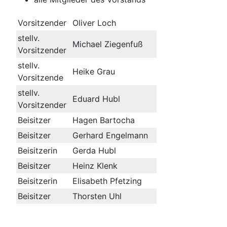
Vorsitzender
Oliver Loch
stellv.
Michael Ziegenfuß
Vorsitzender
stellv.
Heike Grau
Vorsitzende
stellv.
Eduard Hubl
Vorsitzender
Beisitzer
Hagen Bartocha
Beisitzer
Gerhard Engelmann
Beisitzerin
Gerda Hubl
Beisitzer
Heinz Klenk
Beisitzerin
Elisabeth Pfetzing
Beisitzer
Thorsten Uhl