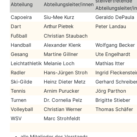
stellvertretende
Abteilung
Abteilungsleiter/innen
Abteilungsleiter/i
Capoeira
Siu-Mee Kurz
Geraldo DePaula
Dart
Peter Landau
Arthur Pietrek
Fußball
Christian Staubach
Handball
Alexander Klenk
Wolfgang Becker
Gesang
Martine Gillner
Ute Engelhardt
Leichtathletik
Melanie Loch
Mathias Itter
Radler
Hans-Jürgen Stroh
Ingrid Fleckenstei
Ski-Gilde
Heinz Dieter Metz
Gerhard Schreibe
Tennis
Arnim Purucker
Jörg Parthon
Turnen
Dr. Cornelia Pelz
Brigitte Stieber
Volleyball
Christian Werner
Thomas Schäfer
WSV
Marc Strohfeldt
alle Mitglieder des Vorstands