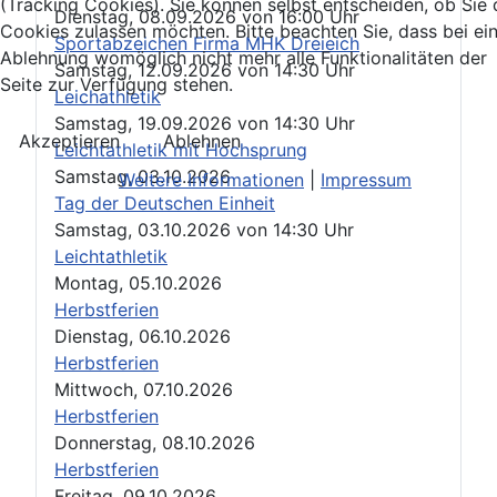
(Tracking Cookies). Sie können selbst entscheiden, ob Sie 
Dienstag, 08.09.2026
von
16:00 Uhr
Cookies zulassen möchten. Bitte beachten Sie, dass bei ei
Sportabzeichen Firma MHK Dreieich
Ablehnung womöglich nicht mehr alle Funktionalitäten der
Samstag, 12.09.2026
von
14:30 Uhr
Seite zur Verfügung stehen.
Leichathletik
Samstag, 19.09.2026
von
14:30 Uhr
Akzeptieren
Ablehnen
Leichtathletik mit Hochsprung
Samstag, 03.10.2026
Weitere Informationen
|
Impressum
Tag der Deutschen Einheit
Samstag, 03.10.2026
von
14:30 Uhr
Leichtathletik
Montag, 05.10.2026
Herbstferien
Dienstag, 06.10.2026
Herbstferien
Mittwoch, 07.10.2026
Herbstferien
Donnerstag, 08.10.2026
Herbstferien
Freitag, 09.10.2026